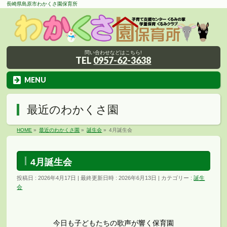
長崎県島原市わかくさ園保育所
問い合わせなどはこちら!
TEL
0957-62-3638
MENU
最近のわかくさ園
HOME
»
最近のわかくさ園
»
誕生会
»
4月誕生会
4月誕生会
投稿日 : 2026年4月17日
最終更新日時 : 2026年6月13日
カテゴリー :
誕生
会
今日も子どもたちの歌声が響く保育園