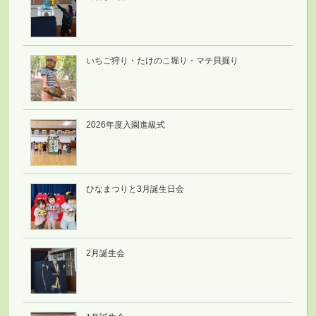
いちご狩り・たけのこ堀り・マテ貝掘り
2026年度入園進級式
ひなまつりと3月誕生日会
2月誕生会