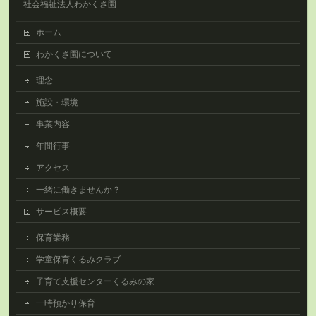
社会福祉法人わかくさ園
ホーム
わかくさ園について
理念
施設・環境
事業内容
年間行事
アクセス
一緒に働きませんか？
サービス概要
保育業務
学童保育くるみクラブ
子育て支援センターくるみの家
一時預かり保育