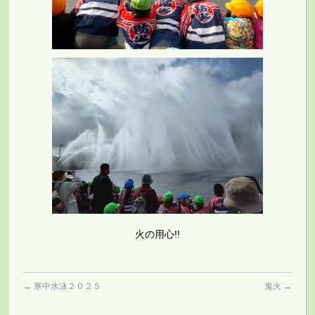
火の用心!!
←
寒中水泳２０２５
鬼火
→