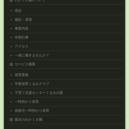
わかくさ園について
理念
施設・環境
事業内容
年間行事
アクセス
一緒に働きませんか？
サービス概要
保育業務
学童保育くるみクラブ
子育て支援センターくるみの家
一時預かり保育
病後児一時預かり保育
最近のわかくさ園