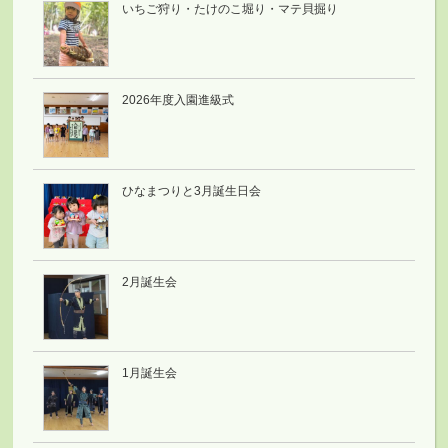
いちご狩り・たけのこ堀り・マテ貝掘り
2026年度入園進級式
ひなまつりと3月誕生日会
2月誕生会
1月誕生会