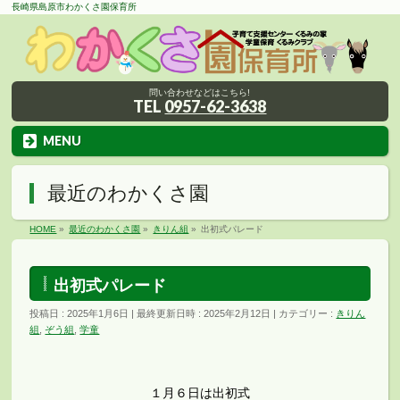
長崎県島原市わかくさ園保育所
問い合わせなどはこちら!
TEL
0957-62-3638
MENU
最近のわかくさ園
HOME
»
最近のわかくさ園
»
きりん組
»
出初式パレード
出初式パレード
投稿日 : 2025年1月6日
最終更新日時 : 2025年2月12日
カテゴリー :
きりん
組
,
ぞう組
,
学童
１月６日は出初式