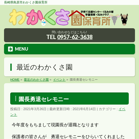
長崎県島原市わかくさ園保育所
問い合わせなどはこちら!
TEL
0957-62-3638
MENU
最近のわかくさ園
HOME
»
最近のわかくさ園
»
イベント
»
園長勇退セレモニー
園長勇退セレモニー
投稿日 : 2021年3月26日
最終更新日時 : 2021年6月14日
カテゴリー :
イベ
ント
今年度をもちまして現園長が退職となります
保護者の皆さんが 勇退セレモニーをひらいてくれました