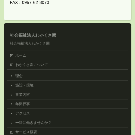
FAX：0957-62-8070
社会福祉法人わかくさ園
社会福祉法人わかくさ園
ホーム
わかくさ園について
理念
施設・環境
事業内容
年間行事
アクセス
一緒に働きませんか？
サービス概要