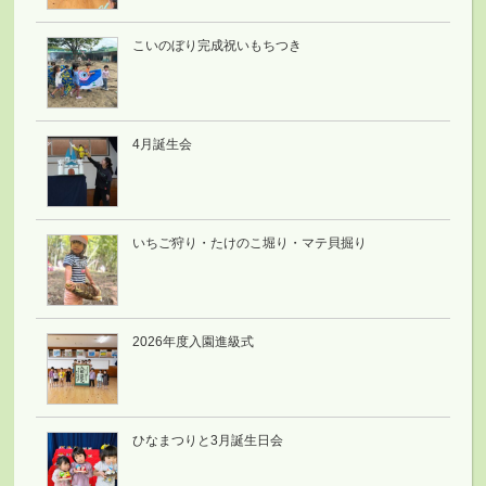
こいのぼり完成祝いもちつき
4月誕生会
いちご狩り・たけのこ堀り・マテ貝掘り
2026年度入園進級式
ひなまつりと3月誕生日会