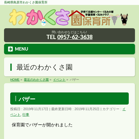
長崎県島原市わかくさ園保育所
問い合わせなどはこちら!
TEL
0957-62-3638
MENU
最近のわかくさ園
HOME
»
最近のわかくさ園
»
イベント
»
バザー
バザー
投稿日 : 2019年11月17日
最終更新日時 : 2019年11月25日
カテゴリー :
イ
ベント
,
行事
保育園でバザーが開かれました