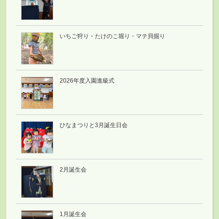
いちご狩り・たけのこ堀り・マテ貝掘り
2026年度入園進級式
ひなまつりと3月誕生日会
2月誕生会
1月誕生会