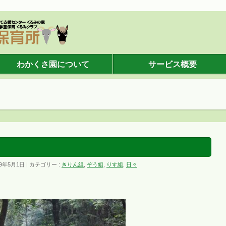
わかくさ園について
サービス概要
19年5月1日
カテゴリー :
きりん組
,
ぞう組
,
りす組
,
日々