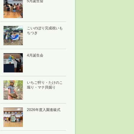
5月誕生会
こいのぼり完成祝いも
ちつき
4月誕生会
いちご狩り・たけのこ
堀り・マテ貝掘り
2026年度入園進級式