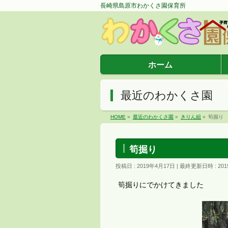
長崎県島原市わかくさ園保育所
ホーム
最近のわかくさ園
HOME
»
最近のわかくさ園
»
きりん組
»
筍掘り
筍掘り
投稿日 : 2019年4月17日
最終更新日時 : 20
筍掘りにでかけてきました