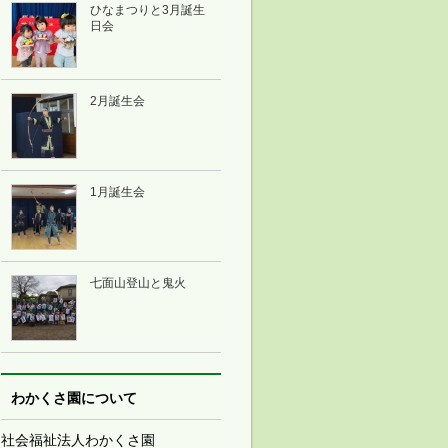
ひなまつりと3月誕生
日会
2月誕生会
1月誕生会
七面山登山と鬼火
わかくさ園について
社会福祉法人わかくさ園