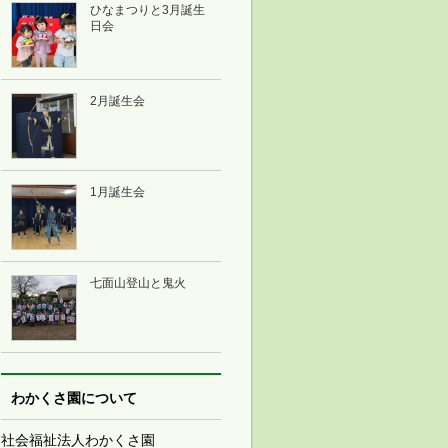
ひなまつりと3月誕生
日会
2月誕生会
1月誕生会
七面山登山と鬼火
わかくさ園について
社会福祉法人わかくさ園