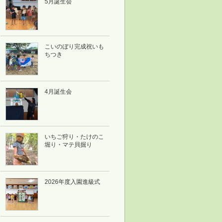
5月誕生会
こいのぼり完成祝いも
ちつき
4月誕生会
いちご狩り・たけのこ
堀り・マテ貝掘り
2026年度入園進級式