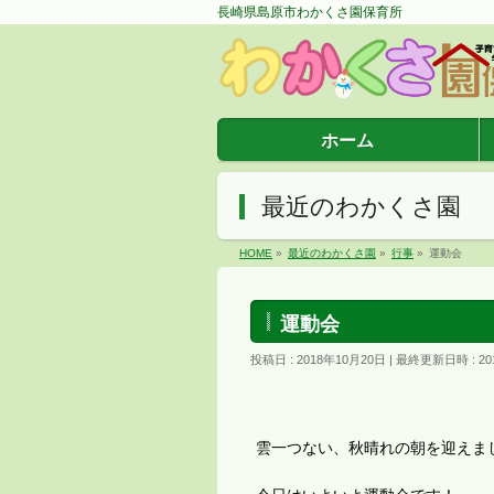
長崎県島原市わかくさ園保育所
ホーム
最近のわかくさ園
HOME
»
最近のわかくさ園
»
行事
»
運動会
運動会
投稿日 : 2018年10月20日
最終更新日時 : 20
雲一つない、秋晴れの朝を迎えま