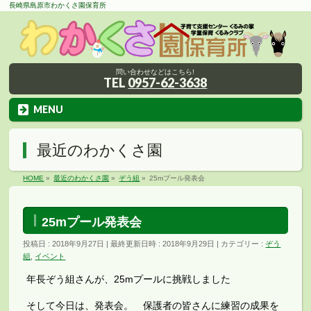
長崎県島原市わかくさ園保育所
問い合わせなどはこちら!
TEL
0957-62-3638
MENU
最近のわかくさ園
HOME
»
最近のわかくさ園
»
ぞう組
»
25mプール発表会
25mプール発表会
投稿日 : 2018年9月27日
最終更新日時 : 2018年9月29日
カテゴリー :
ぞう
組
,
イベント
年長ぞう組さんが、25mプールに挑戦しました
そして今日は、発表会。 保護者の皆さんに練習の成果を