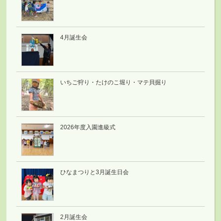
4月誕生会
いちご狩り・たけのこ堀り・マテ貝掘り
2026年度入園進級式
ひなまつりと3月誕生日会
2月誕生会