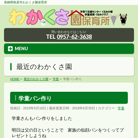
長崎県島原市わかくさ園保育所
問い合わせなどはこちら!
TEL
0957-62-3638
MENU
最近のわかくさ園
HOME
»
最近のわかくさ園
»
学童
»
学童パン作り
学童パン作り
投稿日 : 2018年6月16日
最終更新日時 : 2018年6月30日
カテゴリー :
学童
学童さんもパン作りをしました
明日は父の日ということで 家族の似顔パンをつくってプ
レゼントしようね