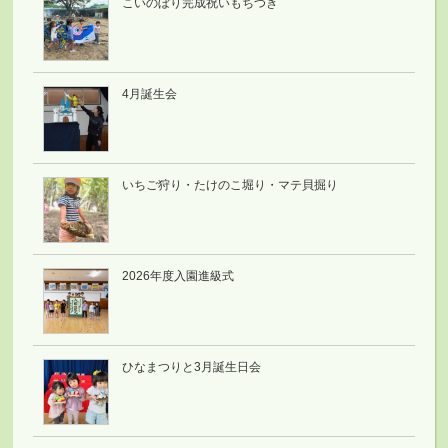
こいのぼり完成祝いもちつき
4月誕生会
いちご狩り・たけのこ堀り・マテ貝掘り
2026年度入園進級式
ひなまつりと3月誕生日会