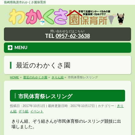
長崎県島原市わかくさ園保育所
問い合わせなどはこちら!
TEL
0957-62-3638
MENU
最近のわかくさ園
HOME
»
最近のわかくさ園
»
きりん組
»
市民体育祭レスリング
市民体育祭レスリング
投稿日 : 2017年10月1日
最終更新日時 : 2017年10月17日
カテゴリー :
きり
ん組
,
ぞう組
,
イベント
きりん組、ぞう組さんが市民体育祭のレスリング競技に出
場しました。