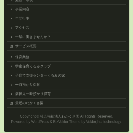
施設・環境
事業内容
年間行事
アクセス
一緒に働きませんか？
サービス概要
保育業務
学童保育くるみクラブ
子育て支援センターくるみの家
一時預かり保育
病後児一時預かり保育
最近のわかくさ園
Copyright ©
社会福祉法人わかくさ園
All Rights Reserved.
Powered by
WordPress
&
BizVektor Theme
by
Vektor,Inc.
technology.