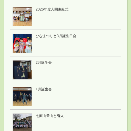
2026年度入園進級式
ひなまつりと3月誕生日会
2月誕生会
1月誕生会
七面山登山と鬼火