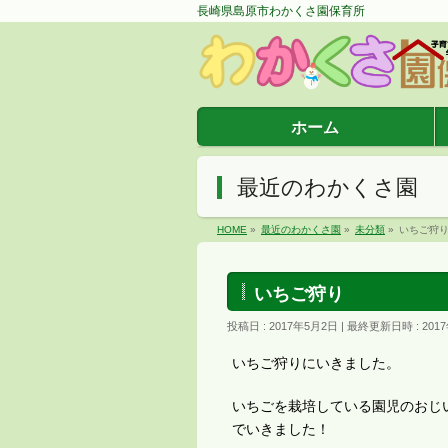
長崎県島原市わかくさ園保育所
ホーム
最近のわかくさ園
HOME
»
最近のわかくさ園
»
未分類
»
いちご狩
いちご狩り
投稿日 : 2017年5月2日
最終更新日時 : 201
いちご狩りにいきました。
いちごを栽培している園児のおじ
でいきました！