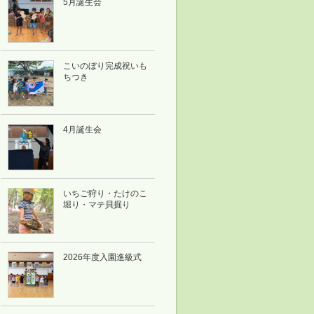
5月誕生会
こいのぼり完成祝いも
ちつき
4月誕生会
いちご狩り・たけのこ
堀り・マテ貝掘り
2026年度入園進級式