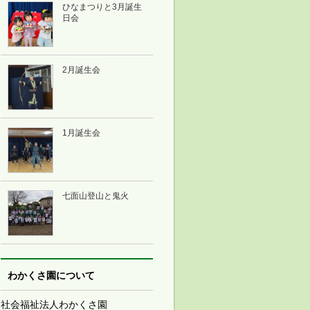
ひなまつりと3月誕生
日会
2月誕生会
1月誕生会
七面山登山と鬼火
わかくさ園について
社会福祉法人わかくさ園