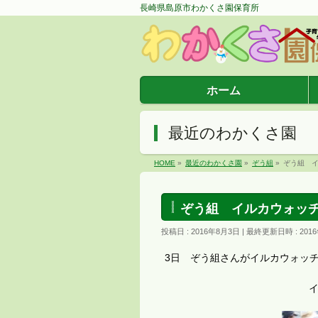
長崎県島原市わかくさ園保育所
ホーム
最近のわかくさ園
HOME
»
最近のわかくさ園
»
ぞう組
»
ぞう組 
ぞう組 イルカウォッ
投稿日 : 2016年8月3日
最終更新日時 : 201
3日 ぞう組さんがイルカウォッ