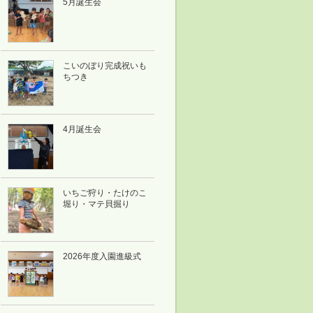
5月誕生会
こいのぼり完成祝いも
ちつき
4月誕生会
いちご狩り・たけのこ
堀り・マテ貝掘り
2026年度入園進級式