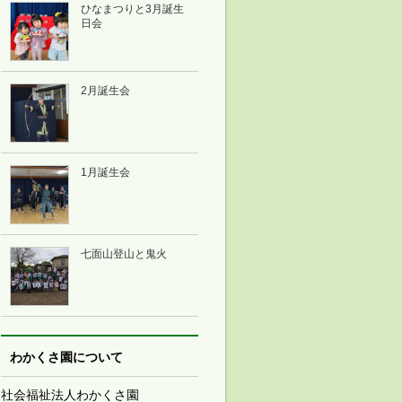
ひなまつりと3月誕生
日会
2月誕生会
1月誕生会
七面山登山と鬼火
わかくさ園について
社会福祉法人わかくさ園